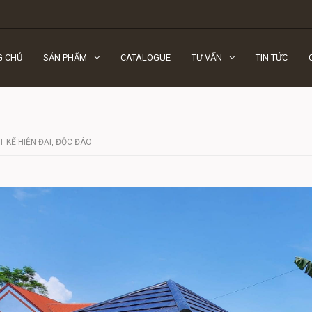
G CHỦ
SẢN PHẨM
CATALOGUE
TƯ VẤN
TIN TỨC
T KẾ HIỆN ĐẠI, ĐỘC ĐÁO