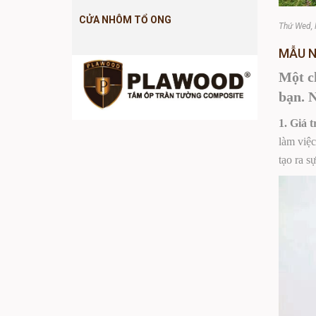
CỬA NHÔM TỔ ONG
Thứ Wed, 
MẪU N
Một ch
bạn. N
1. Giá 
làm việc
tạo ra s