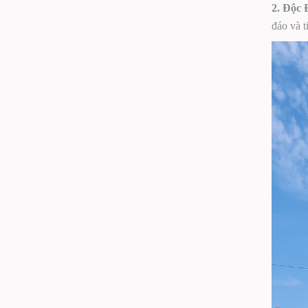
2. Độc 
đáo và t