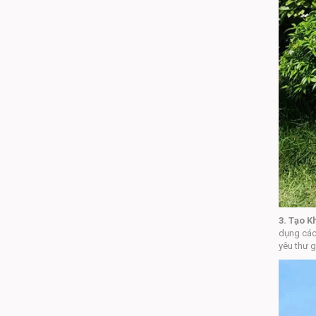
3. Tạo 
dụng các 
yêu thư g