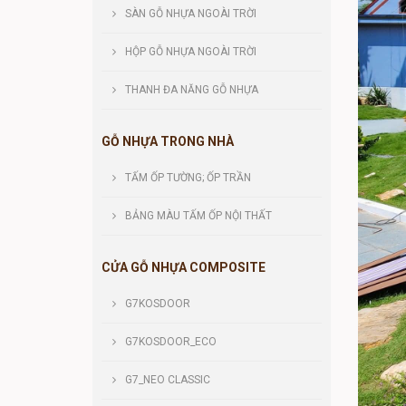
SÀN GỖ NHỰA NGOÀI TRỜI
HỘP GỖ NHỰA NGOÀI TRỜI
THANH ĐA NĂNG GỖ NHỰA
GỖ NHỰA TRONG NHÀ
TẤM ỐP TƯỜNG; ỐP TRẦN
BẢNG MÀU TẤM ỐP NỘI THẤT
CỬA GỖ NHỰA COMPOSITE
G7KOSDOOR
G7KOSDOOR_ECO
G7_NEO CLASSIC