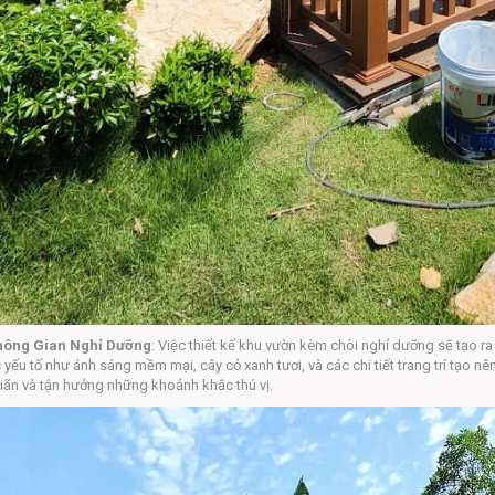
Không Gian Nghỉ Dưỡng
: Việc thiết kế khu vườn kèm chòi nghỉ dưỡng sẽ tạo r
yếu tố như ánh sáng mềm mại, cây cỏ xanh tươi, và các chi tiết trang trí tạo nê
iãn và tận hưởng những khoảnh khắc thú vị.