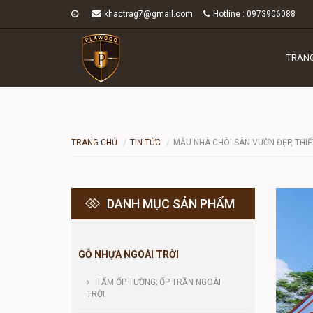
khactrag7@gmail.com
Hotline : 0973906088
TRAN
TRANG CHỦ
TIN TỨC
MẪU NHÀ CHÒI SÂN VƯỜN ĐẸP, THIẾ
DANH MỤC SẢN PHẨM
GỖ NHỰA NGOÀI TRỜI
TẤM ỐP TƯỜNG; ỐP TRẦN NGOÀI
TRỜI