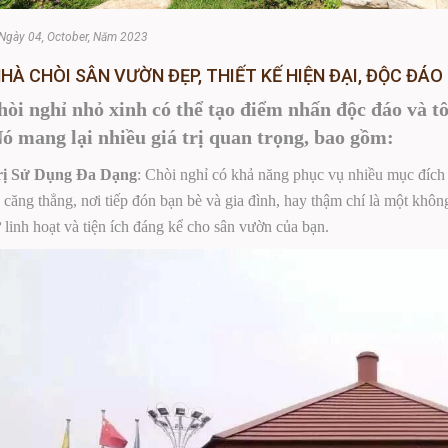
Ngày 04, October, Năm 2023
HÀ CHÒI SÂN VƯỜN ĐẸP, THIẾT KẾ HIỆN ĐẠI, ĐỘC ĐÁO
òi nghỉ nhỏ xinh có thể tạo điểm nhấn độc đáo và t
ó mang lại nhiều giá trị quan trọng, bao gồm:
trị Sử Dụng Đa Dạng
: Chòi nghỉ có khả năng phục vụ nhiều mục đích 
 căng thẳng, nơi tiếp đón bạn bè và gia đình, hay thậm chí là một khôn
ự linh hoạt và tiện ích đáng kể cho sân vườn của bạn.