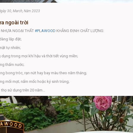
Ngày 30, March, Năm 2023
a ngoài trời
 NHỰA NGOẠI THẤT
#PLAWOOD
KHẲNG ĐỊNH CHẤT LƯỢNG:
àng lắp đặt;
ặt tự nhiên;
dụng trong mọi khí hậu và thời tiết vùng miền;
ng thấm nước;
g bong tróc, rạn nứt hay bay màu theo năm tháng;
g mối mọt; nấm mốc hoặc ký sinh trùng;
 thọ sử dụng trên 20 năm...