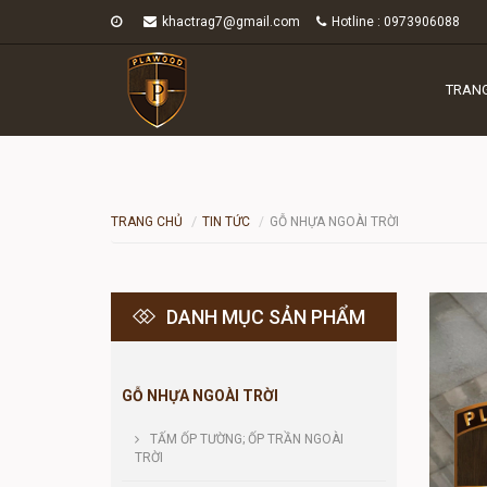
khactrag7@gmail.com
Hotline : 0973906088
TRAN
TRANG CHỦ
TIN TỨC
GỖ NHỰA NGOÀI TRỜI
DANH MỤC SẢN PHẨM
GỖ NHỰA NGOÀI TRỜI
TẤM ỐP TƯỜNG; ỐP TRẦN NGOÀI
TRỜI