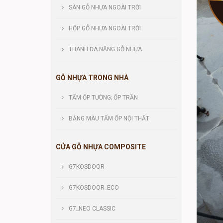
SÀN GỖ NHỰA NGOÀI TRỜI
HỘP GỖ NHỰA NGOÀI TRỜI
THANH ĐA NĂNG GỖ NHỰA
GỖ NHỰA TRONG NHÀ
TẤM ỐP TƯỜNG; ỐP TRẦN
BẢNG MÀU TẤM ỐP NỘI THẤT
CỬA GỖ NHỰA COMPOSITE
G7KOSDOOR
G7KOSDOOR_ECO
G7_NEO CLASSIC