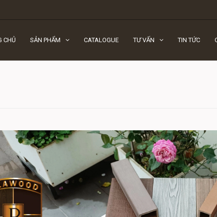
G CHỦ
SẢN PHẨM
CATALOGUE
TƯ VẤN
TIN TỨC