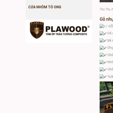
CỬA NHÔM TỔ ONG
Thứ Thu, 
Gỗ nhự
GỖ
Dễ d
Bề m
Ứng 
Chố
Khôn
Chốn
Tuổi