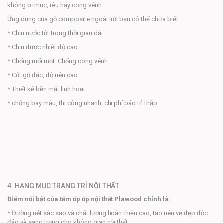
không bị mục, rêu hay cong vênh.
Ứng dụng của gỗ composite ngoài trời bạn có thể chưa biết:
* Chịu nước tốt trong thời gian dài.
* Chịu được nhiệt độ cao.
* Chống mối mọt. Chống cong vênh
* Cốt gỗ đặc, độ nén cao.
* Thiết kế bền mặt linh hoạt
* chống bay màu, thi công nhanh, chi phí bảo trì thấp
4. HẠNG MỤC TRANG TRÍ NỘI THẤT
Điểm nổi bật của tấm ốp ốp nội thất Plawood chính là:
* Đường nét sắc sảo và chất lượng hoàn thiện cao, tạo nên vẻ đẹp độc
đáo và sang trọng cho không gian nội thất.