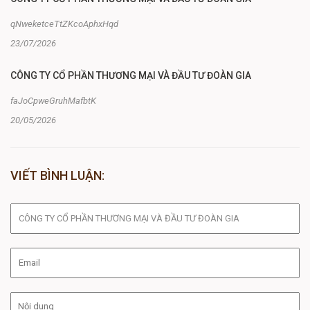
qNweketceTtZKcoAphxHqd
23/07/2026
CÔNG TY CỔ PHẦN THƯƠNG MẠI VÀ ĐẦU TƯ ĐOÀN GIA
faJoCpweGruhMafbtK
20/05/2026
VIẾT BÌNH LUẬN: