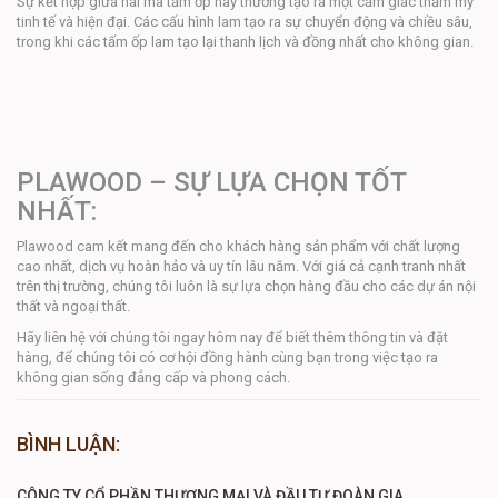
Sự kết hợp giữa hai mã tấm ốp này thường tạo ra một cảm giác thẩm mỹ
tinh tế và hiện đại. Các cấu hình lam tạo ra sự chuyển động và chiều sâu,
trong khi các tấm ốp lam tạo lại thanh lịch và đồng nhất cho không gian.
PLAWOOD – SỰ LỰA CHỌN TỐT
NHẤT:
Plawood cam kết mang đến cho khách hàng sản phẩm với chất lượng
cao nhất, dịch vụ hoàn hảo và uy tín lâu năm. Với giá cả cạnh tranh nhất
trên thị trường, chúng tôi luôn là sự lựa chọn hàng đầu cho các dự án nội
thất và ngoại thất.
Hãy liên hệ với chúng tôi ngay hôm nay để biết thêm thông tin và đặt
hàng, để chúng tôi có cơ hội đồng hành cùng bạn trong việc tạo ra
không gian sống đẳng cấp và phong cách.
BÌNH LUẬN:
CÔNG TY CỔ PHẦN THƯƠNG MẠI VÀ ĐẦU TƯ ĐOÀN GIA