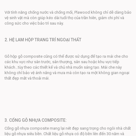
Với tính năng chống nước và chống mối, Plawood không chỉ dễ dàng bảo
vệ sinh vật mà còn giúp kéo dài tuổi thọ của trần hiên, giảm chi phí và
công sức cho việc bảo trì sau này.
2. HỆ LAM HỘP TRANG TRÍ NGOẠI THẤT
Gỗ hộp gỗ composite cũng có thể được sử dụng để tạo ra mái che cho
các khu vực như sân trước, sân thượng, sân sau hoặc khu vực tiếp
khách…tùy theo các thiết kế và chủ nhà muốn sáng tạo. Mái che này
không chỉ bảo vệ ánh nắng và mưa mà còn tạo ra một không gian ngoại
thất đẹp mắt và thoải mái.
3. CỔNG GỖ NHỰA COMPOSITE:
Cổng gỗ nhựa composite mang lại nét đẹp sang trọng cho ngôi nhà chất
liệu gỗ nhựa siêu bền. Chất liệu gỗ nhựa có độ bền lên đến 30 năm và