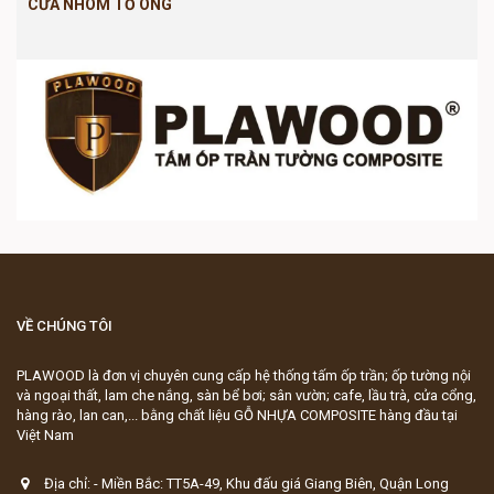
CỬA NHÔM TỔ ONG
VỀ CHÚNG TÔI
PLAWOOD là đơn vị chuyên cung cấp hệ thống tấm ốp trần; ốp tường nội
và ngoại thất, lam che nắng, sàn bể bơi; sân vườn; cafe, lầu trà, cửa cổng,
hàng rào, lan can,... bằng chất liệu GỖ NHỰA COMPOSITE hàng đầu tại
Việt Nam
Địa chỉ: - Miền Bắc: TT5A-49, Khu đấu giá Giang Biên, Quận Long