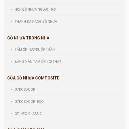
HỘP GỖ NHỰA NGOÀI TRỜI
THANH ĐA NĂNG GỖ NHỰA
GỖ NHỰA TRONG NHÀ
TẤM ỐP TƯỜNG; ỐP TRẦN
BẢNG MÀU TẤM ỐP NỘI THẤT
CỬA GỖ NHỰA COMPOSITE
G7KOSDOOR
G7KOSDOOR_ECO
G7_NEO CLASSIC