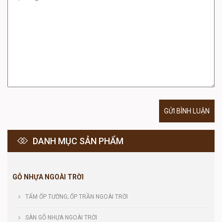
GỬI BÌNH LUẬN
DANH MỤC SẢN PHẨM
GỖ NHỰA NGOÀI TRỜI
TẤM ỐP TƯỜNG; ỐP TRẦN NGOÀI TRỜI
SÀN GỖ NHỰA NGOÀI TRỜI