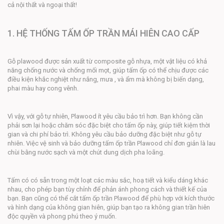
cả nội thất và ngoại thất!
1. HỆ THỐNG TẤM ỐP TRẦN MÁI HIÊN CAO CẤP
Gỗ plawood được sản xuất từ ​​composite gỗ nhựa, một vật liệu có khả
năng chống nước và chống mối mọt, giúp tấm ốp có thể chịu được các
điều kiện khắc nghiệt như nắng, mưa , và ẩm mà không bị biến dạng,
phai màu hay cong vênh.
Vì vậy, với gỗ tự nhiên, Plawood ít yêu cầu bảo trì hơn. Bạn không cần
phải sơn lại hoặc chăm sóc đặc biệt cho tấm ốp này, giúp tiết kiệm thời
gian và chi phí bảo trì. Không yêu cầu bảo dưỡng đặc biệt như gỗ tự
nhiên. Việc vệ sinh và bảo dưỡng tấm ốp trần Plawood chỉ đơn giản là lau
chùi bằng nước sạch và một chút dung dịch pha loãng.
Tấm có có sẵn trong một loạt các màu sắc, hoạ tiết và kiểu dáng khác
nhau, cho phép bạn tùy chỉnh để phản ánh phong cách và thiết kế của
bạn. Bạn cũng có thể cắt tấm ốp trần Plawood để phù hợp với kích thước
và hình dạng của không gian hiên, giúp bạn tạo ra không gian trần hiên
độc quyền và phong phú theo ý muốn.