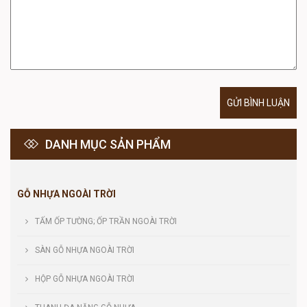
GỬI BÌNH LUẬN
DANH MỤC SẢN PHẨM
GỖ NHỰA NGOÀI TRỜI
TẤM ỐP TƯỜNG; ỐP TRẦN NGOÀI TRỜI
SÀN GỖ NHỰA NGOÀI TRỜI
HỘP GỖ NHỰA NGOÀI TRỜI