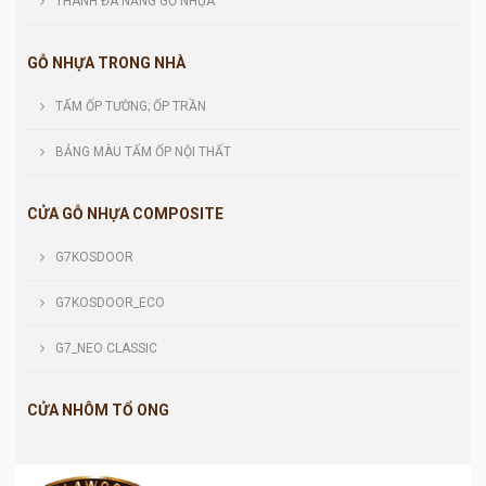
THANH ĐA NĂNG GỖ NHỰA
GỖ NHỰA TRONG NHÀ
TẤM ỐP TƯỜNG; ỐP TRẦN
BẢNG MÀU TẤM ỐP NỘI THẤT
CỬA GỖ NHỰA COMPOSITE
G7KOSDOOR
G7KOSDOOR_ECO
G7_NEO CLASSIC
CỬA NHÔM TỔ ONG