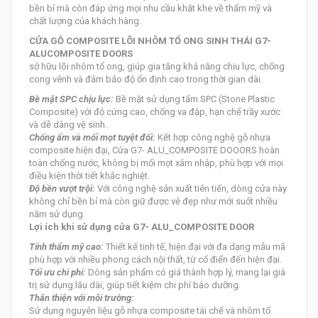
bền bỉ mà còn đáp ứng mọi nhu cầu khắt khe về thẩm mỹ và
chất lượng của khách hàng.
CỬA GỖ COMPOSITE LÕI NHÔM TỔ ONG SINH THÁI G7-
ALUCOMPOSITE DOORS
sở hữu lõi nhôm tổ ong, giúp gia tăng khả năng chịu lực, chống
cong vênh và đảm bảo độ ổn định cao trong thời gian dài.
Bề mặt SPC chịu lực:
Bề mặt sử dụng tấm SPC (Stone Plastic
Composite) với độ cứng cao, chống va đập, hạn chế trầy xước
và dễ dàng vệ sinh.
Chống ẩm và mối mọt tuyệt đối:
Kết hợp công nghệ gỗ nhựa
composite hiện đại, Cửa G7- ALU_COMPOSITE DOOORS hoàn
toàn chống nước, không bị mối mọt xâm nhập, phù hợp với mọi
điều kiện thời tiết khắc nghiệt.
Độ bền vượt trội:
Với công nghệ sản xuất tiên tiến, dòng cửa này
không chỉ bền bỉ mà còn giữ được vẻ đẹp như mới suốt nhiều
năm sử dụng.
Lợi ích khi sử dụng cửa G7- ALU_COMPOSITE DOOR
Tính thẩm mỹ cao:
Thiết kế tinh tế, hiện đại với đa dạng mẫu mã
phù hợp với nhiều phong cách nội thất, từ cổ điển đến hiện đại.
Tối ưu chi phí:
Dòng sản phẩm có giá thành hợp lý, mang lại giá
trị sử dụng lâu dài, giúp tiết kiệm chi phí bảo dưỡng.
Thân thiện với môi trường:
Sử dụng nguyên liệu gỗ nhựa composite tái chế và nhôm tổ